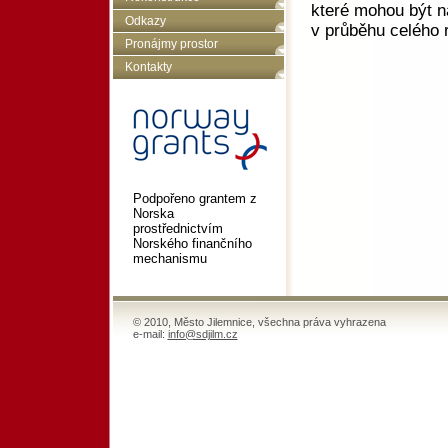
které mohou být n
Odkazy
v průběhu celého r
Pronájmy prostor
Kontakty
Podpořeno grantem z
Norska
prostřednictvím
Norského finančního
mechanismu
© 2010, Město Jilemnice, všechna práva vyhrazena
e-mail:
info@sdjilm.cz