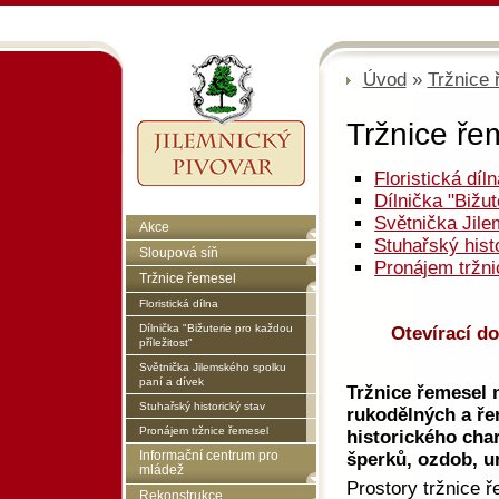
Úvod
»
Tržnice 
Tržnice ře
Floristická díl
Dílnička "Bižut
Světnička Jile
Akce
Stuhařský hist
Sloupová síň
Pronájem tržn
Tržnice řemesel
Floristická dílna
Dílnička "Bižuterie pro každou
Otevírací do
příležitost"
Světnička Jilemského spolku
paní a dívek
Tržnice řemesel n
Stuhařský historický stav
rukodělných a ře
Pronájem tržnice řemesel
historického char
šperků, ozdob, u
Informační centrum pro
mládež
Prostory tržnice 
Rekonstrukce